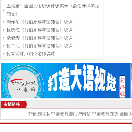
王桂宏：全国大语说课评课实录《俞伯牙摔琴觅
知音》
周作菊《俞伯牙摔琴谢知音》说课
桓晓红《俞伯牙摔琴谢知音》说课
柴俊秀《俞伯牙摔琴谢知音》说课
何二元《俞伯牙摔琴谢知音》说课
何立明评点四位老师说课
友情链接
中教图出版
中国教育部门户网站
中国教育在线
全国