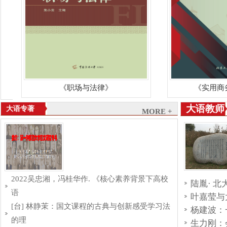
《职场与法律》
《实用商
大语教师
大语专著
MORE +
2022吴忠湘，冯桂华作. 《核心素养背景下高校
陆胤· 
语
叶嘉莹与
[台] 林静茉：国文课程的古典与创新感受学习法
杨建波：
的理
生力刚：