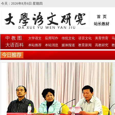
今天：
2026年8月6日 星期四
首 页
站长教材
中 教 图
大学语文
应用写作
传统文化
语言文化
美育劳育
马
大语百科
本站推荐
本站消息
媒体报道
教育新闻
高教研究
教