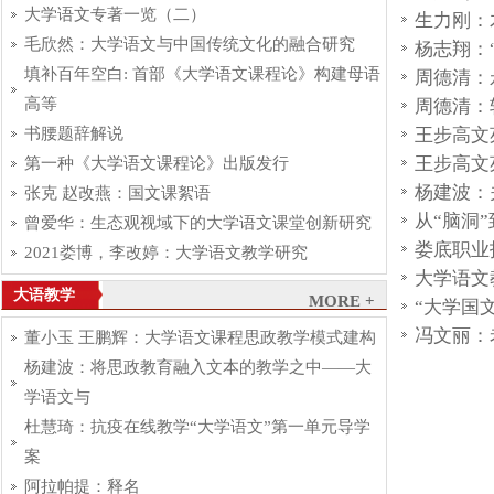
大学语文专著一览（二）
生力刚：
毛欣然：大学语文与中国传统文化的融合研究
杨志翔：
填补百年空白: 首部《大学语文课程论》构建母语
周德清：
高等
周德清：
王步高文
书腰题辞解说
王步高文
第一种《大学语文课程论》出版发行
杨建波：
张克 赵改燕：国文课絮语
从“脑洞
曾爱华：生态观视域下的大学语文课堂创新研究
娄底职业
2021娄博，李改婷：大学语文教学研究
大学语文
大语教学
MORE +
“大学国
冯文丽：
董小玉 王鹏辉：大学语文课程思政教学模式建构
杨建波：将思政教育融入文本的教学之中——大
学语文与
杜慧琦：抗疫在线教学“大学语文”第一单元导学
案
阿拉帕提：释名