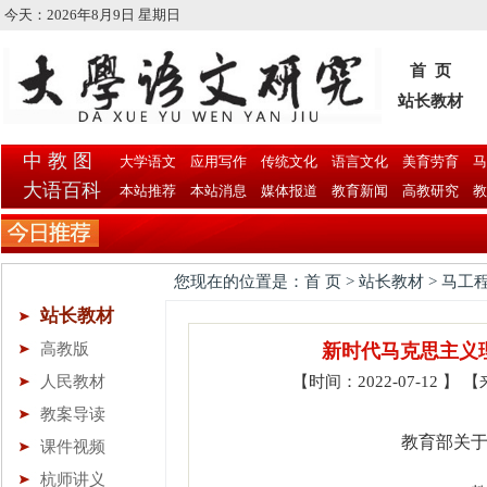
今天：
2026年8月9日 星期日
首 页
站长教材
中 教 图
大学语文
应用写作
传统文化
语言文化
美育劳育
马
大语百科
本站推荐
本站消息
媒体报道
教育新闻
高教研究
教
您现在的位置是：首 页 > 站长教材 > 马工
站长教材
高教版
新时代马克思主义
人民教材
【时间：2022-07-12 
教案导读
教育部关
课件视频
杭师讲义