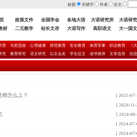
标题:
关键字:
作者:
全文:
 页
政策文件
全国学会
各地大语
大语研究所
大语研
教材
二元教学
站长文存
大语写作
高职语文
大一国
劳育
马哲思政
心理健康
师范教育
安全教育
体育军事
职业教育
《大
研究
教育研究
语文研究
以文会友
学生征文
读书推荐
文章选登
信
全国
”老师怎么上？
[ 2025-07-
[ 2024-11-
忆
[ 2024-08-
[ 2024-07-
[ 2024-07-