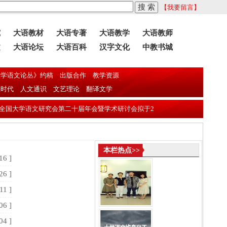
【我要留言】
究
大语教材
大语专著
大语教学
大语教师
文
大语论坛
大语百科
汉字文化
中教书城
学语文论丛》约稿
出版合作
教学资源
息时代
人文通识
文艺理论
翻译文学
大学语文研究会第二十届年会暨学术研讨会拟于2026年11月13日—16日在东
本栏热点>>
16 ]
26 ]
11 ]
06 ]
04 ]