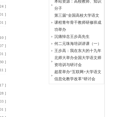
本站资源：高校教师、知识
24 ]
分子
01 ]
第三届“全国高校大学语文
01 ]
课程青年骨干教师研修班成
功举办
沉痛悼念王步高先生
10 ]
何二元珠海培训讲课（一）
07 ]
王步高：我在东大的十九年
01 ]
北师大举办全国大学语文师
30 ]
资培训与研讨会
11 ]
超星举办“互联网+大学语文
信息化教学改革”研讨会
17 ]
28 ]
03 ]
01 ]