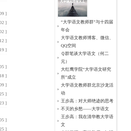
09 ]
“大学语文教师群”与十四届
02 ]
年会
02 ]
大学语文教师博客、微信、
12 ]
QQ空间
19 ]
Ｑ群笔谈大学语文（何二
元）
05 ]
大红鹰学院“大学语文研究
18 ]
所”成立
09 ]
大学语文教师群北京沙龙活
动
25 ]
王步高：对大师绝迹的思考
23 ]
不灭的乡愁——大学语文
王步高：我在清华教大学语
05 ]
文
25 ]