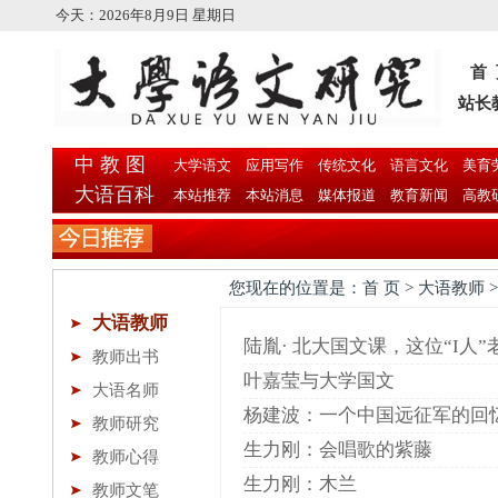
今天：
2026年8月9日 星期日
首
站长
中 教 图
大学语文
应用写作
传统文化
语言文化
美育
大语百科
本站推荐
本站消息
媒体报道
教育新闻
高教
您现在的位置是：首 页 > 大语教师 >
大语教师
陆胤· 北大国文课，这位“I人
教师出书
叶嘉莹与大学国文
大语名师
杨建波：一个中国远征军的回
教师研究
生力刚：会唱歌的紫藤
教师心得
生力刚：木兰
教师文笔