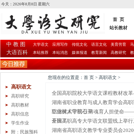
今天：
2026年8月8日 星期六
首 页
站长教材
中 教 图
大学语文
应用写作
传统文化
语言文化
美育劳育
马
大语百科
本站推荐
本站消息
媒体报道
教育新闻
高教研究
教
您现在的位置是：首 页 > 高职语文 >
高职语文
全国高职院校大学语文课程教材改革
高职研究
湖南省职业教育与成人教育学会高职语
高职教材
职业技术学院召开
立德树人守初心 铸魂育人担使命——
高职信息
开班了
全国高职高专大学语文联盟线上举行
学生作业
湖南省高职语文教学专业委员会202
附：民族预科