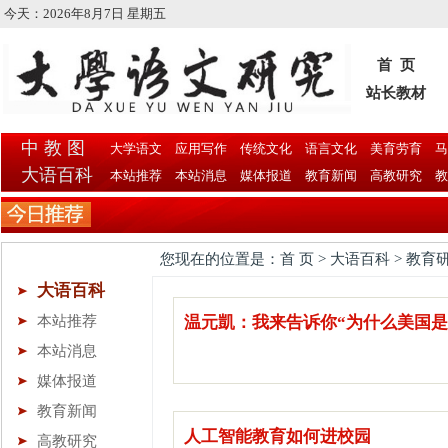
今天：
2026年8月7日 星期五
首 页
站长教材
中 教 图
大学语文
应用写作
传统文化
语言文化
美育劳育
马
大语百科
本站推荐
本站消息
媒体报道
教育新闻
高教研究
教
您现在的位置是：首 页 > 大语百科 > 教育
大语百科
本站推荐
温元凱：我来告诉你“为什么美国是
本站消息
媒体报道
教育新闻
人工智能教育如何进校园
高教研究