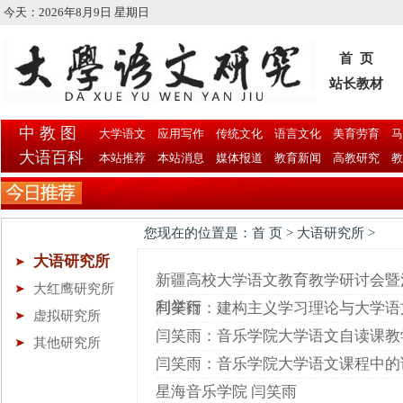
今天：
2026年8月9日 星期日
首 页
站长教材
中 教 图
大学语文
应用写作
传统文化
语言文化
美育劳育
马
大语百科
本站推荐
本站消息
媒体报道
教育新闻
高教研究
教
您现在的位置是：首 页 > 大语研究所 >
大语研究所
新疆高校大学语文教育教学研讨会暨
大红鹰研究所
利举行
闫笑雨：建构主义学习理论与大学语
虚拟研究所
闫笑雨：音乐学院大学语文自读课教
其他研究所
闫笑雨：音乐学院大学语文课程中的
星海音乐学院 闫笑雨