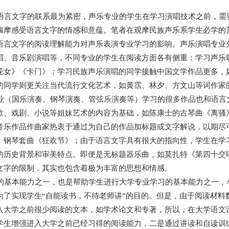
言文字的联系最为紧密，声乐专业的学生在学习演唱技术之前，需
揣摩感受语言文字的情感和意蕴。笔者在观摩民族声乐系学生必学的
语言文字的阅读理解能力对声乐表演专业学习的影响。声乐演唱专业
唱、音乐剧演唱等，不同专业的学生在阅读方面各有侧重：学习声乐
花女》《卡门》；学习民族声乐演唱的同学接触中国文学作品更多，
的同学则更关注当代流行文化艺术，如黄霑、林夕、方文山等词作家
（国乐演奏、钢琴演奏、管弦乐演奏等）学习的很多作品也和语言
歌、戏剧、小说等姐妹艺术的内容为基础，如陈康士的古琴曲《离骚
音乐作品作曲家热衷于通过为自己的作品加标题或文字解说，以期尽
、钢琴套曲《狂欢节》；由于语言文字具有很大的指向性，学生在学
的历史背景和审美特点。即便是无标题器乐曲，如莫扎特《第四十交
文字的限制，其实也包含着极为丰富的思想和情感。
基本能力之一，也是帮助学生进行大学专业学习的基本能力之一，
为了实现学生“自能读书，不待老师讲”的目的。但是，由于阅读材料
入大学之前很少阅读的文本，如学术论文和专著，所以，在大学语文
学生增强进入大学之前已经习得的阅读能力，二是通过讲读和自读训