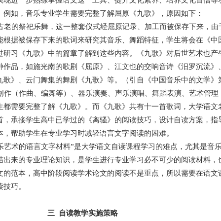
实现进一步熟练掌握语文这一工具、提升文化素养、培养文化自信等
。例如，音乐专业学生需要完整了解屈原《九歌》，原因如下：
老的祭祀乐舞，这一整套仪式经屈原记录、加工而被保存下来，由
能根据被保存下来的歌词来研究其音乐、舞蹈特征，学生将会在《中
过研习《九歌》中的篇章了解到这些内容。《九歌》对后世艺术也产
种作品，如施光南的歌剧《屈原》、江文也的交响音诗《汨罗沉流》
九歌》、云门舞集的舞剧《九歌》等。（引自《中国音乐中的文学》第
作（作曲、编舞等）、器乐演奏、声乐演唱、舞蹈表演、艺术管理
生都需要完整了解《九歌》。而《九歌》共有十一首歌词，大学语文
首，承接学生高中已学过的《离骚》的阅读技巧，设计自读方案，指
本，帮助学生在专业学习时减轻语言文字阅读的困难。
乐艺术的语言文字材料”是大学语文自读课程学习的难点，尤其是音
结出来的专业理论知识，是学生进行专业学习必不可少的阅读材料，
文的范本，高中阶段阅读学术论文的阅读不是重点，所以需要在语文
读技巧。
三 自读教学实施策略