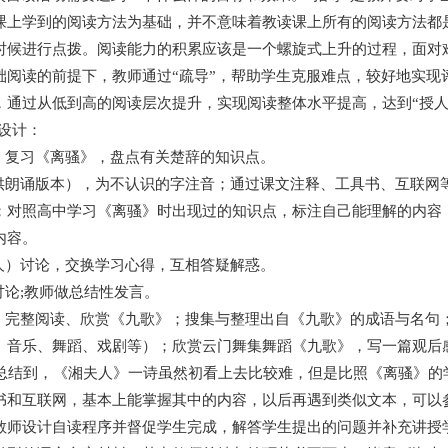
课上学到的阅读方法为基础，并不意味着教读课上所有的阅读方法都
时候进行点拨。阅读能力的积累应该是一个螺旋式上升的过程，面对
础阅读的前提下，教师通过“疏导”，帮助学生克服难点，较好地实现
，通过从低到高的阅读层次提升，实现阅读整体水平提高，达到“授人
设计：
；复习《离骚》，盘点有关楚辞的知识点。
供朗诵版本），为不认识的字注音；通过课文注释、工具书、互联网
；对照高中学习《离骚》时出现过的知识点，标注自己能理解的内容
内容。
人）讨论，交换学习心得，互相答疑解惑。
论;教师做总结性发言。
：完整阅读、欣赏《九歌》；搜集与整理出自《九歌》的成语与名句
、音乐、舞蹈、戏剧等）；欣赏云门舞集舞蹈《九歌》，写一篇观后
结到，《湘夫人》一诗虽然初看上去比较难，但是比照《离骚》的
书和互联网，基本上能掌握其中的内容，以后再遇到类似文本，可以
教师设计自读程序并督促学生完成，解答学生提出的问题并补充讲授