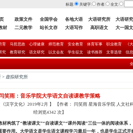
标题:
关键字:
作者:
全文:
 页
政策文件
全国学会
各地大语
大语研究所
大语研
教材
二元教学
站长文存
大语写作
高职语文
大一国
劳育
马哲思政
心理健康
师范教育
安全教育
体育军事
职业教育
《大
研究
教育研究
语文研究
以文会友
学生征文
读书推荐
文章选登
信
全国大学语
 > 虚拟研究所
闫笑雨：音乐学院大学语文自读课教学策略
来源：《汉字文化》2019年2月 】 【作者： 闫笑雨 星海音乐学院 人文社
经浏览4342 次】
构筑了“教读课文”“自读课文”“课外阅读”三位一体的阅读体系
重要作用。大学语文是学生语文课程学习最后一年，也是学生正式开