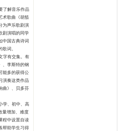
要了解音乐作品
艺术歌曲《胡笳
分为声乐歌剧演
歌剧演唱的同学
如中国古典诗词
的歌词。
文字有交集。有
》、李斯特的钢
可能多的获得公
习演奏这类作品
响曲》、贝多芬
小学、初中、高
数量增加、难度
课程中设置自读
练帮助学生习得