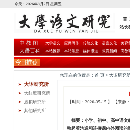
今天：
2026年8月7日 星期五
首
站长
中 教 图
大学语文
应用写作
传统文化
语言文化
美育
大语百科
本站推荐
本站消息
媒体报道
教育新闻
高教
您现在的位置是：首 页 > 大语研究所
大语研究所
大红鹰研究所
虚拟研究所
【时间：2020-05-15 】 【
其他研究所
摘要：小学、初中、高中语文教材
动起着沟通和连接课内外阅读的