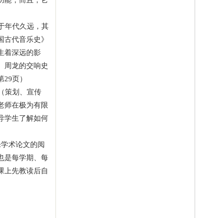
功能，而且，它
于年代久远，其
国古代音乐史》
生着深远的影
、周龙的交响史
29页）
（策划、宣传
老师在极为有限
导学生了解如何
乐学术论文的阅
也是每学期、每
课上先教读后自