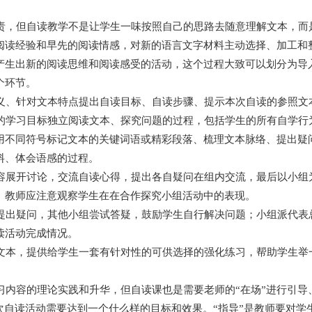
，但自读教学不是让学生一味按照自己的思路去随意理解文本，而
阅读经验和早先的阅读情感，对新的语言文字材料主动选择、加工和
产生出新的阅读思维和阅读感受的活动，这个过程大致可以划分为导
个环节。
、针对文本特点提出自读目标、自读步骤、提示本次自读的参照文
学习目标独立阅读文本、探究问题的过程，包括学生的所有自学行
用不同符号标记文本的关键词语或精彩段落、梳理文本脉络、提出疑
料、体会语感的过程。
展开讨论，交流自读心得，提出各自疑问在组内交流，最后以小组
。教师应注意观察学生在在合作探究小组活动中的表现。
出疑问，其他小组尝试答疑，鼓励学生自行解决问题；小组派代表
读活动完成情况。
本，提供给学生一套有针对性的可供选择的强化练习，帮助学生举
内容的理论实践和升华，但自读课也是需要老师的“在场”进行引导
次自读活动需要达到一个什么样的目标和效果。“指导”是教师要对学