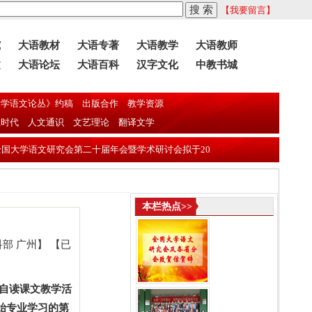
【我要留言】
究
大语教材
大语专著
大语教学
大语教师
文
大语论坛
大语百科
汉字文化
中教书城
学语文论丛》约稿
出版合作
教学资源
息时代
人文通识
文艺理论
翻译文学
文研究会第二十届年会暨学术研讨会拟于2026年11月13日—16日在东莞理工
本栏热点>>
科部 广州】 【已
，自读课文教学活
始专业学习的第