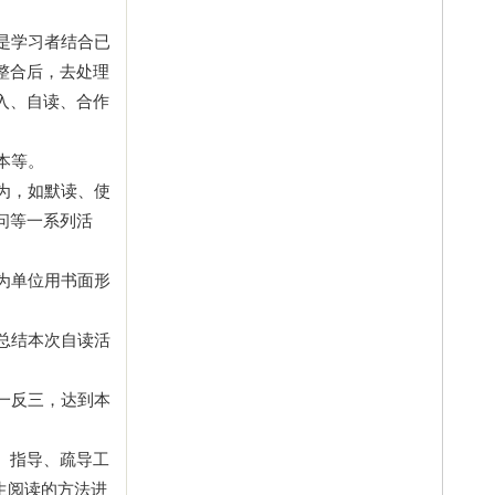
是学习者结合已
整合后，去处理
入、自读、合作
本等。
为，如默读、使
问等一系列活
为单位用书面形
总结本次自读活
一反三，达到本
、指导、疏导工
生阅读的方法进