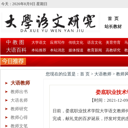
今天：
2026年8月9日 星期日
首 页
站长教材
中 教 图
大学语文
应用写作
传统文化
语言文化
美育劳育
马
大语百科
本站推荐
本站消息
媒体报道
教育新闻
高教研究
教
您现在的位置是：首 页 > 大语教师 > 教师
大语教师
教师出书
娄底职业技术
大语名师
【时间：2021-12-
教师研究
日前，娄底职业技术学院大学语文教师
教师心得
完成，献礼党的百岁诞辰，抒发对党的
教师文笔