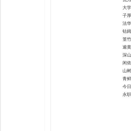
大
子
法
钴
篁
逾
深
闲
山
青
今
永