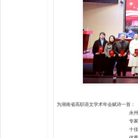
为
湖南省
高职语文学术年会赋诗一首：
永
专
十
优