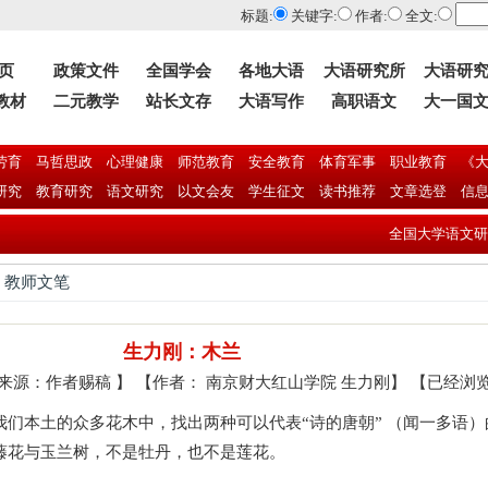
标题:
关键字:
作者:
全文:
 页
政策文件
全国学会
各地大语
大语研究所
大语研
教材
二元教学
站长文存
大语写作
高职语文
大一国
劳育
马哲思政
心理健康
师范教育
安全教育
体育军事
职业教育
《大
研究
教育研究
语文研究
以文会友
学生征文
读书推荐
文章选登
信
全国大学语文研究会第
> 教师文笔
生力刚：木兰
 】 【来源：作者赐稿 】 【作者： 南京财大红山学院 生力刚】 【已经浏览
们本土的众多花木中，找出两种可以代表“诗的唐朝” （闻一多语
藤花与玉兰树，不是牡丹，也不是莲花。