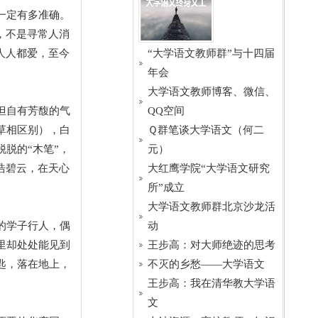
一定有多准确。
，不是寻常人消
人人都爱，至今
“大学语文教师群”与十四届
年会
大学语文教师博客、微信、
但自有芳馥的气
QQ空间
草相区别），白
Ｑ群笔谈大学语文（何二
脱的“木笔”，
元）
浩碧云，在天心
大红鹰学院“大学语文研究
所”成立
大学语文教师群北京沙龙活
的学子行人，偶
动
里却处处能见到
王步高：对大师绝迹的思考
匙，落在地上，
不灭的乡愁——大学语文
王步高：我在清华教大学语
文