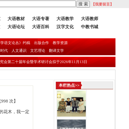
【我要留言】
究
大语教材
大语专著
大语教学
大语教师
文
大语论坛
大语百科
汉字文化
中教书城
学语文论丛》约稿
出版合作
教学资源
息时代
人文通识
文艺理论
翻译文学
二十届年会暨学术研讨会拟于2026年11月13日—16日在东莞理工学院召开
本栏热点>>
998 次】
）的花木，我一定