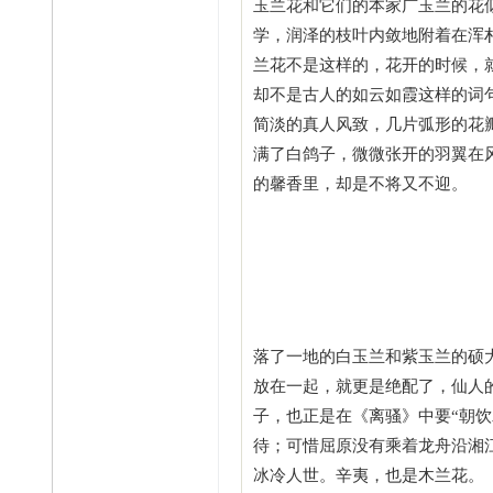
玉兰花和它们的本家广玉兰的花
学，润泽的枝叶内敛地附着在浑
兰花不是这样的，花开的时候，
却不是古人的如云如霞这样的词
简淡的真人风致，几片弧形的花
满了白鸽子，微微张开的羽翼在
的馨香里，却是不将又不迎。
落了一地的白玉兰和紫玉兰的硕
放在一起，就更是绝配了，仙人
子，也正是在《离骚》中要“朝
待；可惜屈原没有乘着龙舟沿湘
冰冷人世。辛夷，也是木兰花。