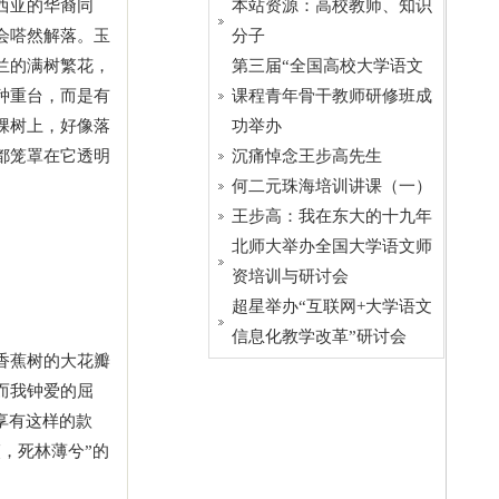
西亚的华裔同
本站资源：高校教师、知识
会嗒然解落。玉
分子
兰的满树繁花，
第三届“全国高校大学语文
种重台，而是有
课程青年骨干教师研修班成
棵树上，好像落
功举办
都笼罩在它透明
沉痛悼念王步高先生
何二元珠海培训讲课（一）
王步高：我在东大的十九年
北师大举办全国大学语文师
资培训与研讨会
超星举办“互联网+大学语文
信息化教学改革”研讨会
香蕉树的大花瓣
而我钟爱的屈
享有这样的款
，死林薄兮”的