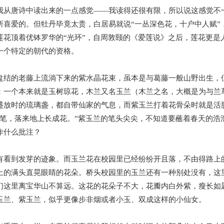
我从唐诗中读出来的一点感觉——我读得还很有限，所以说这感觉不
所喜爱的。但牡丹毕竟太贵，白居易就说“一丛深色花，十户中人赋”
莲花顶着优钵罗华的“光环”，自周敦颐的《爱莲说》之后，莲花更是
一个特定的朝代的资格。
盘结的老藤上流淌下来的紫水晶花束，虽本是与葛藤一般山野出生，
；一个本来就是玉树琼花，木兰又名玉兰（木兰之名，大概是为与兰
盛放时的琉璃盏，都自带仙家的气息，而紫玉兰打着花骨朵时就是活脱
掷笔，落来地上长成花。”紫玉兰的笔头尖尖，不知道要蘸着春天的浩
作什么批注？
有看到发芽的迹象。而玉兰花在校园里已经纷纷开且落，不由得路上
上的满头直晃眼睛的花朵。桥头校园里的玉兰还有一种别处没有，这
们这里离宝华山不算远。这花的花朵子不大，花瓣内白外紫，瘦长如
玉兰、紫玉兰，似乎更像步非烟或者小玉、双成这样的小仙女。