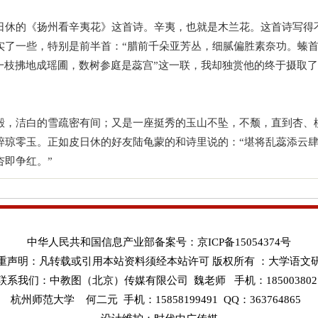
日休的《扬州看辛夷花》这首诗。辛夷，也就是木兰花。这首诗写得
实了一些，特别是前半首：“腊前千朵亚芳丛，细腻偏胜素奈功。螓
一枝拂地成瑶圃，数树参庭是蕊宫”这一联，我却独赏他的终于摄取
殿，洁白的雪疏密有间；又是一座挺秀的玉山不坠，不颓，直到杏、
碎琼零玉。正如皮日休的好友陆龟蒙的和诗里说的：“堪将乱蕊添云
杏即争红。”
中华人民共和国信息产业部备案号：京ICP备15054374号
重声明：凡转载或引用本站资料须经本站许可 版权所有 ：大学语文
联系我们：中教图（北京）传媒有限公司 魏老师 手机：185003802
杭州师范大学 何二元 手机：15858199491 QQ：363764865