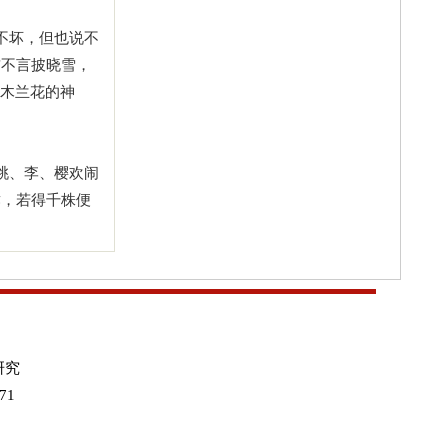
不坏，但也说不
首不言披晓雪，
了木兰花的神
桃、李、樱欢闹
肆，若得千株便
研究
71