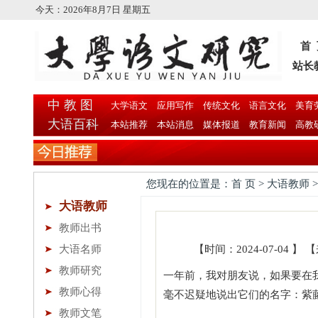
今天：
2026年8月7日 星期五
首
站长
中 教 图
大学语文
应用写作
传统文化
语言文化
美育
大语百科
本站推荐
本站消息
媒体报道
教育新闻
高教
您现在的位置是：首 页 > 大语教师 
大语教师
教师出书
大语名师
【时间：2024-07-04
教师研究
一年前，我对朋友说，如果要在我
教师心得
毫不迟疑地说出它们的名字：紫
教师文笔