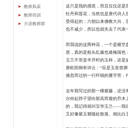
这只是我的感觉，而且仅仅还是
教师风采
牡丹和莲花，当然也是唐代诗人
教师培训
受得起的；六朝以来佛教大兴，
大语教师群
也不减少，所以也就失去了代表
而我说的这两种花，一个是横空
质，真的是粗头乱服也难掩国色
玉兰不管是半开时的玉杯，还是
唐欧阳炯有诗云：“应是玉皇曾
倏忽而过的一行纤细的雁字旁，
去年我写过的那一棵紫藤，还没
尔仰起脖子望向那高而瘦的乔木
的，我记得就叫宝华玉兰——我
又好像紫玉簪随处散落。相比白