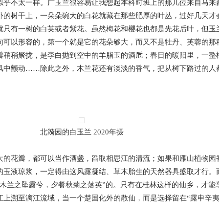
似乎不太一样。广玉兰很容易让我想起本科时班上的那几位来自马来
朴的树干上，一朵朵碗大的白花就藏在那些肥厚的叶丛，过好几天才
就只有一树的白英或者紫花。虽然梅花和樱花也都是先花后叶，但玉
句可以形容的，第一个就是它的花朵够大，而又不是牡丹、芙蓉的那
瓣稍稍聚拢，是李白抛到空中的羊脂玉的酒卮；春日的暖阳里，一整
风中颤动……除此之外，木兰花还有淡淡的香气，把从树下路过的人
北漪园的白玉兰 2020年摄
大的花瓣，都可以当作酒盏，舀取相思江的清流；如果和雁山植物园
的玉液琼浆，一定得由这风露凝结、草木胎生的天然器具盛取才行。
饮木兰之坠露兮，夕餐秋菊之落英”的。只有在桂林这样的仙乡，才能
江上溯至漓江流域，当一个楚国化外的散仙，而是选择留在“露申辛夷