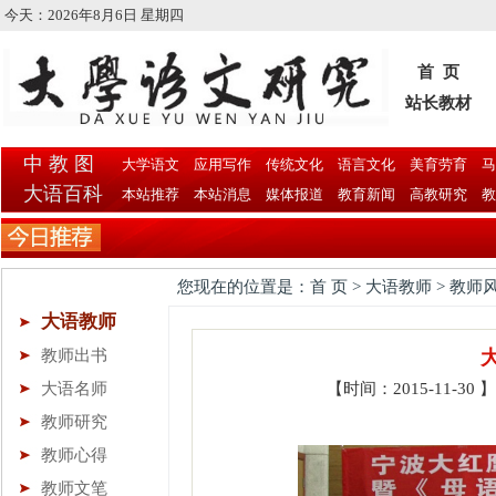
今天：
2026年8月6日 星期四
首 页
站长教材
中 教 图
大学语文
应用写作
传统文化
语言文化
美育劳育
马
大语百科
本站推荐
本站消息
媒体报道
教育新闻
高教研究
教
您现在的位置是：首 页 > 大语教师 > 教师
大语教师
教师出书
大语名师
【时间：2015-11-3
教师研究
教师心得
教师文笔