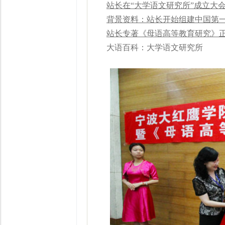
站长
在
“
大学语文研
究
所
”
成立大
背景资料：站长开始组建中国第
站长专著《母语高等教育研究》
大语百科：大学语文研究所