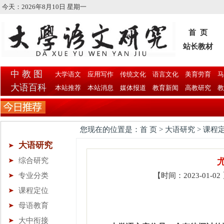
今天：
2026年8月10日 星期一
首 页
站长教材
中 教 图
大学语文
应用写作
传统文化
语言文化
美育劳育
马
大语百科
本站推荐
本站消息
媒体报道
教育新闻
高教研究
教
您现在的位置是：首 页 > 大语研究 > 课程
大语研究
综合研究
专业分类
【时间：2023-01-
课程定位
母语教育
大中衔接