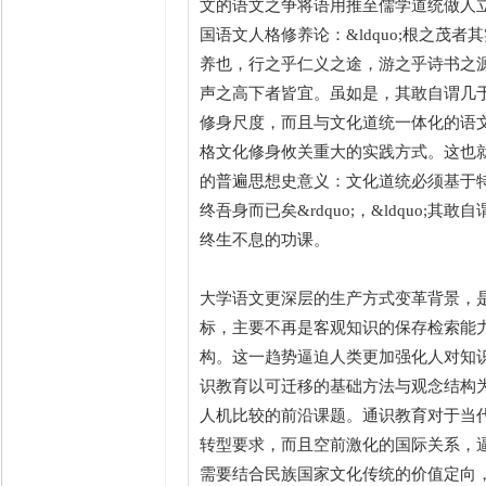
文的语文之争将语用推至儒学道统做人
国语文人格修养论：&ldquo;根之茂者其
养也，行之乎仁义之途，游之乎诗书之源，无
声之高下者皆宜。虽如是，其敢自谓几于
修身尺度，而且与文化道统一体化的语
格文化修身攸关重大的实践方式。这也就是&ld
的普遍思想史意义：文化道统必须基于特定语文
终吾身而已矣&rdquo;，&ldquo;其敢自
终生不息的功课。
大学语文更深层的生产方式变革背景，
标，主要不再是客观知识的保存检索能
构。这一趋势逼迫人类更加强化人对知
识教育以可迁移的基础方法与观念结构
人机比较的前沿课题。通识教育对于当
转型要求，而且空前激化的国际关系，
需要结合民族国家文化传统的价值定向