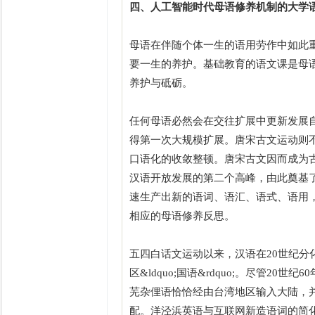
四、人工智能时代母语修养机制的大学
母语在伴随个体一生的语用劳作中如此
要一生的养护。基础教育的语文课是母
养护与砥砺。
任何母语必然会在交往扩展中更新发展
得第一次大规模扩展。唐宋古文运动则
口语化的收敛整顿。唐宋古文因而成为
汉语开放发展的第二个高峰，由此奠基
速生产出新的语词、语汇、语式、语用
相应的母语修养反思。
五四白话文运动以来，汉语在20世纪
区&ldquo;国语&rdquo;。尽管
芜杂俚语恰恰经由台湾地区输入大陆，
配。洋泾浜英语与互联网新造语词的简