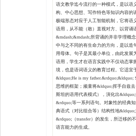
语文教学迄今流行的一种模式，是以语
构、中心思想、写作特色等知识内容的
极端形态对应于人工智能机制，它将语
语用，从不能（敢）直视对方、以背诵语调与
&mdash;&mdash;所背诵的并
中与之不同的有生命力的方向，是以造
用母体。句子是其最小单位，由此发展
语用，学生才在语言实践中不仅动态掌
境，也是语词语义的教育过程。它适宜
&ldquo;He is my father.&rdquo
思维的框架；顽童将&ldquo;挥手自兹
斯坦的语用代表模式），演化出&ldquo;
&rdquo;等一系列语句。对象性的
典语式（对比组合等）结构性地&ldquo;
&rdquo;（transfer）的发生
语言能力的生成。