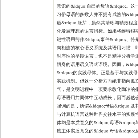
意识的&ldquo;自己的母语&rdqu
习俗母语的多数人并不拥有成熟的&ldquo
语&rdquo;胚芽，虽然其清晰与精致程度相差
化发展理想的语言指标。如果将维特根斯坦&
键性语用劳作&ldquo;事件&rdqu
肉相连的核心语义系统及其语用习惯，即可称
时序性的早期语言，也不是精神分析学
切身的语用语义语式语境。因而，&ldquo
&rdquo;的实践母体。正是基于与
实践机制。但这一分析方向绝非指向孤
气，是文明进程中一项要求教化陶冶的
母语语用共同体中互动成长，因而必然会继承
强调的是，所谓&ldquo;母语&rdquo
与计算机语言这种世界交往水平的实践
体均是本质意义的&ldquo;母语&rdqu
该主体实质意义的&ldquo;母语&rdquo;及