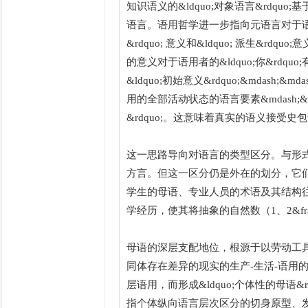
知识语义的&ldquo;对象语言&rdquo;基
语言。语用哲学进一步指向元语言对于语用
&rdquo; 意义和&ldquo; 派生
的意义对于语用者的&ldquo;你&rdqu
&ldquo;初始意义&rdquo;&mdash
用的全部活动状态的语言要素&mdash;&md
&rdquo;。这意味着真实的语义接受
这一思路导向对语言的类型区分。与形
方言。但这一区分仍是外在的划分，它
学生的母语、专业人员的术语及其结构
学经历，使其将抽象的自然数（1、2&fr
母语的深层支配地位，根源于以劳动工
同体存在差异的现实的生产-生活-语用
层语用，而形成&ldquo;个体性的母语&rdq
指个体纵向语言层次区分的切身原型、