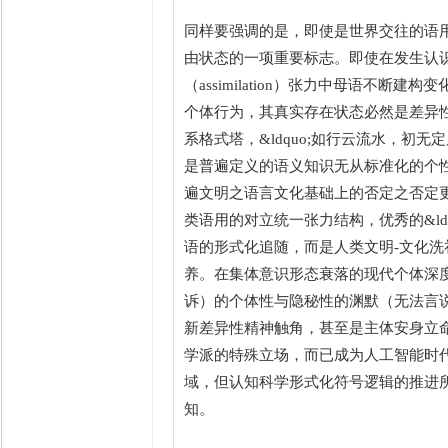
同样要强调的是，即使是世界交往的语用，其
由状态的一项重要标志。即使在发生认识论的&ldqu
（assimilation）张力中母语不断
个体行为，其真实存在状态必然是差异
系格式塔，&ldquo;如行云流水，初无
是普遍定义的语义知识无从标准化的个
遍文明之语言文化基础上的否定之否定更高语
类语用的对立统一张力结构，优秀的&ldq
语的形式化追随，而是人类文明-文化
养。在集体意识形态衰落的现代个体深
诉）的个体性与隐秘性的渊默（无法言
新差异性精神触角，甚至是主体安身立命之基
学派的特殊立场，而已成为人工智能时代
域，但认知科学形式化符号逻辑的推进
知。