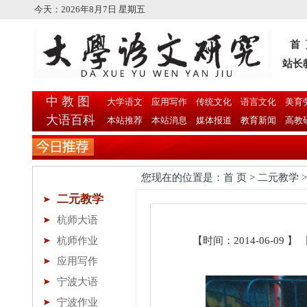
今天：
2026年8月7日 星期五
首
站长
中 教 图
大学语文
应用写作
传统文化
语言文化
美育
大语百科
本站推荐
本站消息
媒体报道
教育新闻
高教
您现在的位置是：首 页 > 二元教学 
二元教学
杭师大语
杭师作业
【时间：2014-06-09
应用写作
宁波大语
宁波作业