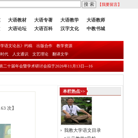
【我要留言】
究
大语教材
大语专著
大语教学
大语教师
文
大语论坛
大语百科
汉字文化
中教书城
学语文论丛》约稿
出版合作
教学资源
息时代
人文通识
文艺理论
翻译文学
术研讨会拟于2026年11月13日—16日在东莞理工学院召开
近年全国两
本栏热点>>
63 次】
我教大学语文目录