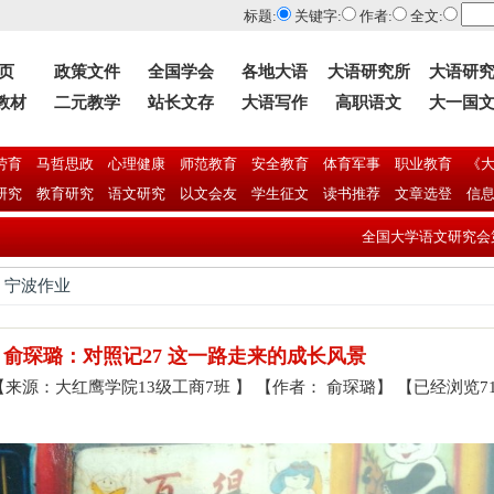
标题:
关键字:
作者:
全文:
 页
政策文件
全国学会
各地大语
大语研究所
大语研
教材
二元教学
站长文存
大语写作
高职语文
大一国
劳育
马哲思政
心理健康
师范教育
安全教育
体育军事
职业教育
《大
研究
教育研究
语文研究
以文会友
学生征文
读书推荐
文章选登
信
全国大学语文研究会第二十届年会暨学
> 宁波作业
俞琛璐：对照记27 这一路走来的成长风景
 】 【来源：大红鹰学院13级工商7班 】 【作者： 俞琛璐】 【已经浏览71