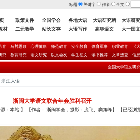
标题:
关键字:
作者:
全文:
 页
政策文件
全国学会
各地大语
大语研究所
大语研
教材
二元教学
站长文存
大语写作
高职语文
大一国
劳育
马哲思政
心理健康
师范教育
安全教育
体育军事
职业教育
《大
研究
教育研究
语文研究
以文会友
学生征文
读书推荐
文章选登
信
全国大学语文研究会第二十届年会暨
> 浙江大语
浙闽大学语文联合年会胜利召开
】 【来源：本站 】 【作者： 浙闽学会，摄影：庞飞、窦旭峰】 【已经浏览6