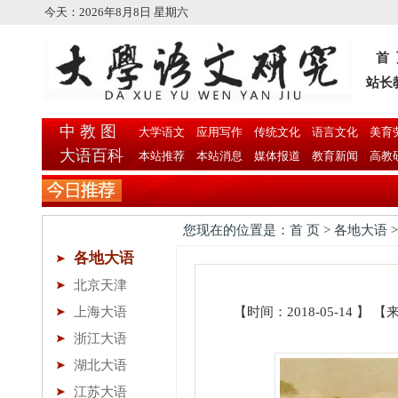
今天：
2026年8月8日 星期六
首
站长
中 教 图
大学语文
应用写作
传统文化
语言文化
美育
大语百科
本站推荐
本站消息
媒体报道
教育新闻
高教
您现在的位置是：首 页 > 各地大语 
各地大语
北京天津
上海大语
【时间：2018-05-14 
浙江大语
湖北大语
江苏大语