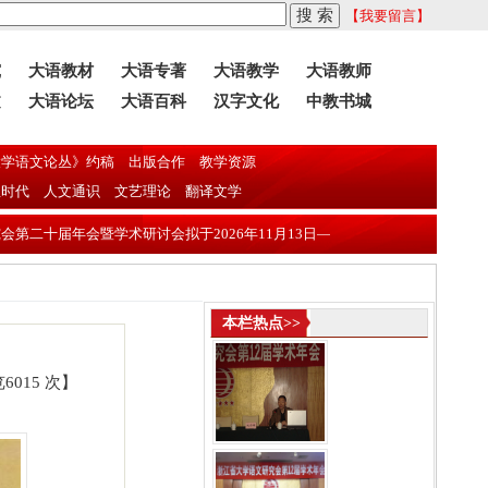
【我要留言】
究
大语教材
大语专著
大语教学
大语教师
文
大语论坛
大语百科
汉字文化
中教书城
学语文论丛》约稿
出版合作
教学资源
息时代
人文通识
文艺理论
翻译文学
学术研讨会拟于2026年11月13日—16日在东莞理工学院召开
近年全国两
本栏热点>>
015 次】