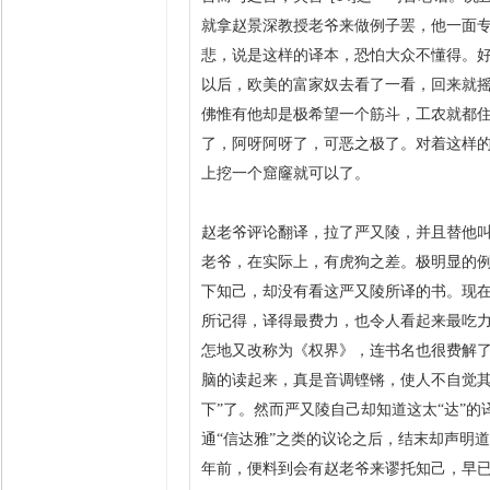
就拿赵景深教授老爷来做例子罢，他一面
悲，说是这样的译本，恐怕大众不懂得。
以后，欧美的富家奴去看了一看，回来就
佛惟有他却是极希望一个筋斗，工农就都
了，阿呀阿呀了，可恶之极了。对着这样
上挖一个窟窿就可以了。
赵老爷评论翻译，拉了严又陵，并且替他
老爷，在实际上，有虎狗之差。极明显的
下知己，却没有看这严又陵所译的书。现
所记得，译得最费力，也令人看起来最吃
怎地又改称为《权界》，连书名也很费解了
脑的读起来，真是音调铿锵，使人不自觉其
下”了。然而严又陵自己却知道这太“达”的译
通“信达雅”之类的议论之后，结末却声明道
年前，便料到会有赵老爷来谬托知己，早