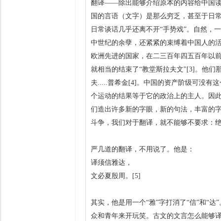
翻译——除出能够介绍原本的内容给中国
国的言语（文字）是那么穷乏，甚至于日常
日常谈话几乎还离不开“手势戏”。自然，
中世纪的余孽，还紧紧的束缚着中国人的
欧洲先进的国家，在二三百年四五百年以
就相当的结束了“教堂斯拉夫文"[3]。
夫.....普希金[4]。中国的资产阶级
个运动的结果等于它的政治上的主人。因
们造出许多新的字眼，新的句法，丰富的
斗争，我们对于翻译，就不能够不要求：
严几道的翻译，不用说了。他是：
译须信雅达，
文必夏殷周。[5]
其实，他是用一个“雅”字打消了“信”和“达
众和青年来开玩笑。古文的文言怎么能够译