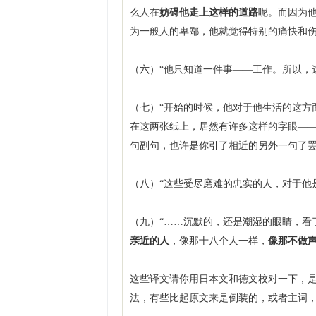
么人在
妨碍他走上这样的道路
呢。而因为
为一般人的卑鄙，他就觉得特别的痛快和伤
（六）“他只知道一件事——工作。所以，
（七）“开始的时候，他对于他生活的这方
在这两张纸上，居然有许多这样的字眼——
句副句，也许是你引了相近的另外一句了
（八）“这些受尽磨难的忠实的人，对于他
（九）“……沉默的，还是潮湿的眼睛，看
亲近的人
，像那十八个人一样，
像那不做
这些译文请你用日本文和德文校对一下，
法，有些比起原文来是倒装的，或者主词