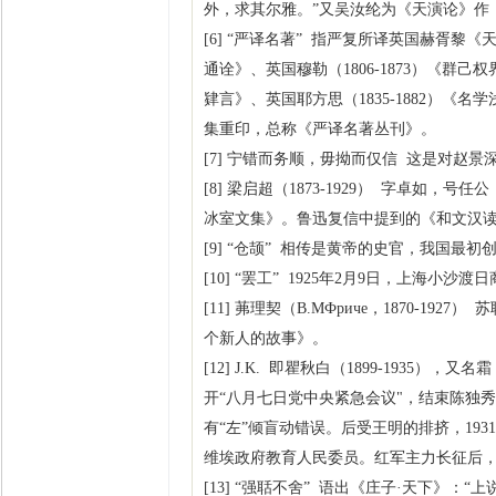
外，求其尔雅。”又吴汝纶为《天演论》作
[6] “严译名著” 指严复所译英国赫胥黎《天
通诠》、英国穆勒（1806-1873）《群己权
肄言》、英国耶方思（1835-1882）《
集重印，总称《严译名著丛刊》。
[7] 宁错而务顺，毋拗而仅信 这是对赵
[8] 梁启超（1873-1929） 字卓
冰室文集》。鲁迅复信中提到的《和文汉
[9] “仓颉” 相传是黄帝的史官，我国最
[10] “罢工” 1925年2月9日，上海
[11] 茀理契（В.МФриче，1870
个新人的故事》。
[12] J.K. 即瞿秋白（1899-193
开“八月七日党中央紧急会议"，结束陈独秀
有“左”倾盲动错误。后受王明的排挤，193
维埃政府教育人民委员。红军主力长征后，他
[13] “强聒不舍” 语出《庄子·天下》：