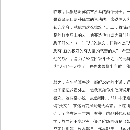
临末，我很感谢你信末所举的两个例子。一，我
是直译德日两种译本的说法的。这恐怕因为
转几个弯，就成为这么拙笨了。二，将“新的
见的打麦场上的人，他要造他们成为目前的
想了好久：（一）“人”的原文，日译本是“人
想有“新的极好的有力量的慈善的人”，希
他的战斗，是为了经过阶级斗争之后的无
为“人们"一人类了。在你未曾指出之前，
总之，今年总算将这一部纪念碑的小说，
出了记忆的圈外去，但我真如你来信所说
喜欢。这两部小说，虽然粗制，却并非滥
谓“美文”，在这面前淡到毫无踪影。不过
介，至少在后三年内，有关于内战时代和
学，然而还不免含有小资产阶级的偏见（如巴
严正的批评，好在那里，坏在那里，以备