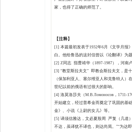
家，也得了正确的师范了。
【注释】
[1] 本篇最初发表于1932年6月《文学月
白。他给鲁迅的这封信曾以《论翻译》为题，发
[2] Z同志 指曹靖华（1897-198
[3] “教堂斯拉夫文” 即教会斯拉夫文
（保加利亚人、塞尔维亚人和克鲁特人）
世纪以前的俄语有过很大的影响。
[4] 洛莫洛莎夫（M.B.Лoмоносов
开始建立，经过普希金而奠定了巩固的基础。普希
金》、小说《上尉的女儿》等。
[5] 译须信雅达，文必夏殷周 严复（几
不达，虽译犹不译也，则达尚焉。”“为达