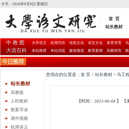
今天：
2026年8月9日 星期日
首 页
站长教材
中 教 图
大学语文
应用写作
传统文化
语言文化
美育劳育
马
大语百科
本站推荐
本站消息
媒体报道
教育新闻
高教研究
教
您现在的位置是：首 页 > 站长教材 > 马工
站长教材
高教版
人民教材
【时间：2023-06-04 
教案导读
课件视频
杭师讲义