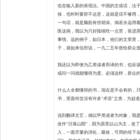
也在输入新的表现法。中国的文或话，法
候，也时时要辞不达意，这就是话不够用
一句话，就是脑筋有些胡涂。倘若永远用
医这病，我以为只好陆续吃一点苦，装进
事情。远的例子，如日本，他们的文章里
子，就如来信所说，一九二五年曾给群众造
我还以为即便为乙类读者而译的书，也应
或问一问就能懂得为度。必须这样，群众
什么人全都懂得的书，现在是不会有的，只有
书，里面何尝没有许多“术语”之类，为赵
说到翻译文艺，倘以甲类读者为对象，我是
改作“日落山阴”，因为原意以山为主，改
入，一面尽量的消化，吸收，可用的传下去