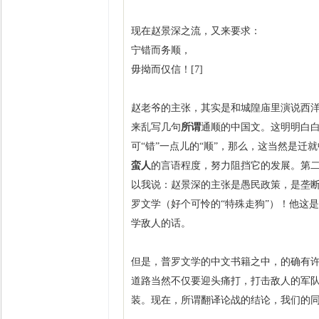
现在赵景深之流，又来要求：
宁错而务顺，
毋拗而仅信！[7]
赵老爷的主张，其实是和城隍庙里演说西
来乱写几句
所谓
通顺的中国文。这明明白白
可“错”一点儿的“顺”，那么，这当然是
蛮人
的言语程度，努力阻挡它的发展。第二
以我说：赵景深的主张是愚民政策，是垄
罗文学（好个可怜的“特殊走狗”）！他这
学敌人的话。
但是，普罗文学的中文书籍之中，的确有许
道路当然不仅要迎头痛打，打击敌人的军
装。现在，所谓翻译论战的结论，我们的