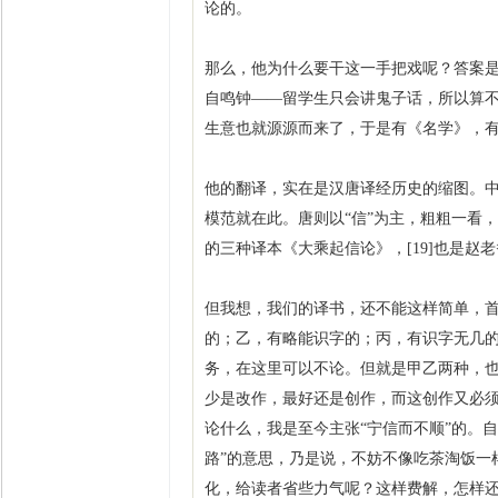
论的。
那么，他为什么要干这一手把戏呢？答案
自鸣钟——留学生只会讲鬼子话，所以算不
生意也就源源而来了，于是有《名学》，有
他的翻译，实在是汉唐译经历史的缩图。中
模范就在此。唐则以“信”为主，粗粗一看
的三种译本《大乘起信论》，[19]也是赵
但我想，我们的译书，还不能这样简单，
的；乙，有略能识字的；丙，有识字无几的
务，在这里可以不论。但就是甲乙两种，
少是改作，最好还是创作，而这创作又必
论什么，我是至今主张“宁信而不顺”的。自然
路”的意思，乃是说，不妨不像吃茶淘饭一
化，给读者省些力气呢？这样费解，怎样