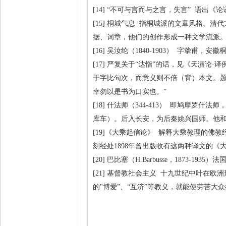
[14] “不可与言而与之言，失言” 语出《
[15] 桐城气息 指桐城派的文章风格。
据、词章，他们的创作形成一种文学流派
[16] 吴汝纶（1840-1903） 字挚甫
[17] 严复关于“达恉”的话，见《天演
于字比句次，而意义则不倍（背）本文。题
幸勿以是书为口实也。”
[18] 什法师（344-413） 即鸠摩
库车）。后入长安，为后秦姚兴国师。他
[19]《大乘起信论》 解释大乘教理的
刻经处1898年曾出版收有这两种译文的《
[20] 巴比塞（H.Barbusse，187
[21] 基督教社会主义 十九世纪中叶在
的"博爱”、“互济”等教义，就能使劳苦