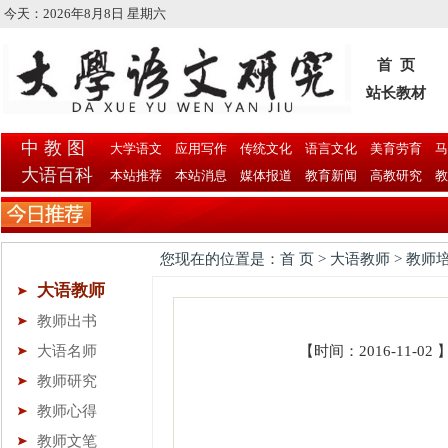
今天：
2026年8月8日 星期六
首 页
站长教材
中 教 图
大学语文
应用写作
传统文化
语言文化
美育劳育
马
大语百科
本站推荐
本站消息
媒体报道
教育新闻
高教研究
教
您现在的位置是：首 页 > 大语教师 > 教师
大语教师
教师出书
大语名师
【时间：2016-11-0
教师研究
教师心得
教师文笔