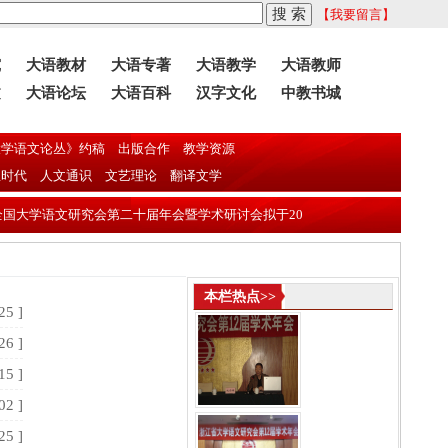
【我要留言】
究
大语教材
大语专著
大语教学
大语教师
文
大语论坛
大语百科
汉字文化
中教书城
学语文论丛》约稿
出版合作
教学资源
息时代
人文通识
文艺理论
翻译文学
大学语文研究会第二十届年会暨学术研讨会拟于2026年11月13日—16日在东莞
本栏热点>>
25 ]
26 ]
15 ]
02 ]
25 ]