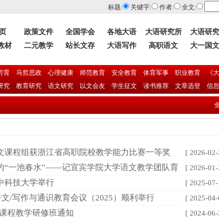
标题:
关键字:
作者:
全文:
 页
政策文件
全国学会
各地大语
大语研究所
大语研
教材
二元教学
站长文存
大语写作
高职语文
大一国
劳育
马哲思政
心理健康
师范教育
安全教育
体育军事
职业教育
《大
研究
教育研究
语文研究
以文会友
学生征文
读书推荐
文章选登
信
全国
文课程组获浙江省高职院校教学能力比赛一等奖
[ 2026-02-
的“一池春水”——记宜宾学院大学语文教学团队育
[ 2026-01-
中科技大学举行
[ 2025-07-
语文/写作与通识教育会议（2025）顺利举行
[ 2025-04-
》课程教学研修班通知
[ 2024-06-