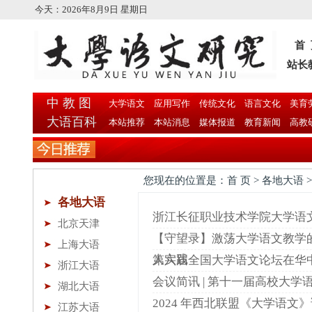
今天：
2026年8月9日 星期日
首
站长
中 教 图
大学语文
应用写作
传统文化
语言文化
美育
大语百科
本站推荐
本站消息
媒体报道
教育新闻
高教
您现在的位置是：首 页 > 各地大语 >
各地大语
浙江长征职业技术学院大学语
北京天津
【守望录】激荡大学语文教学
上海大语
人实践
第六届全国大学语文论坛在华
浙江大语
会议简讯 | 第十一届高校大学
湖北大语
2024 年西北联盟《大学语文
江苏大语