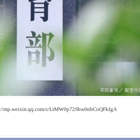
s://mp.weixin.qq.com/s/LtMW0p72Shw0nbCoQFkIgA