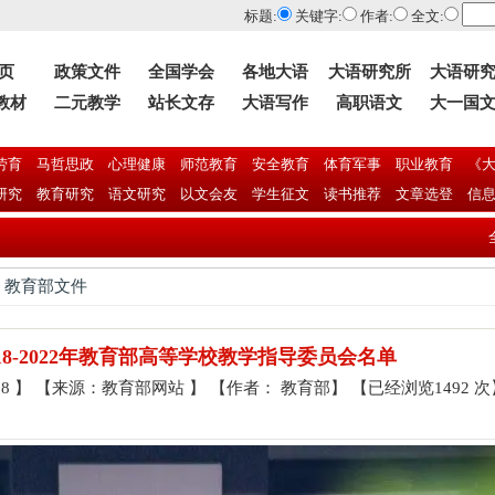
标题:
关键字:
作者:
全文:
 页
政策文件
全国学会
各地大语
大语研究所
大语研
教材
二元教学
站长文存
大语写作
高职语文
大一国
劳育
马哲思政
心理健康
师范教育
安全教育
体育军事
职业教育
《大
研究
教育研究
语文研究
以文会友
学生征文
读书推荐
文章选登
信
全国大学
> 教育部文件
018-2022年教育部高等学校教学指导委员会名单
2-28 】 【来源：教育部网站 】 【作者： 教育部】 【已经浏览1492 次