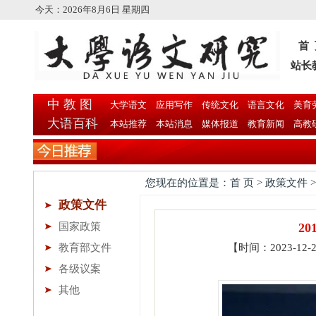
今天：
2026年8月6日 星期四
首
站长
中 教 图
大学语文
应用写作
传统文化
语言文化
美育
大语百科
本站推荐
本站消息
媒体报道
教育新闻
高教
您现在的位置是：首 页 > 政策文件 
政策文件
国家政策
2
教育部文件
【时间：2023-1
各级议案
其他