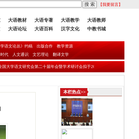
【我要留言】
究
大语教材
大语专著
大语教学
大语教师
文
大语论坛
大语百科
汉字文化
中教书城
学语文论丛》约稿
出版合作
教学资源
息时代
人文通识
文艺理论
翻译文学
语文研究会第二十届年会暨学术研讨会拟于2026年11月13日—16日在东莞理
本栏热点>>
】