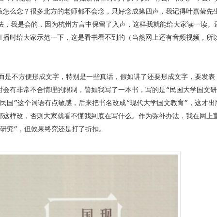
该怎么念？很多北方的老师都不会念，只好念成第四声，我记得叶嘉莹先
读法，我是会的，因为杭州方言中保留了入声，这样我就能给大家读一读。
直播时给大家示范一下，这是看书看不到的（当然网上还有音频视频，所
是不方便形成文字，特别是一些真话，假如讲了还要形成文字，要发表
时会有非常不合情理的限制，譬如我写了一本书，写的是“民国大学国文研
民国”这个词语有点敏感，后来把书名改成“现代大学国文教育”，这才出
都这样改，否则大家就看不懂我到底在写什么。作为弥补办法，我在网上
研究”，但效果终究还是打了折扣。