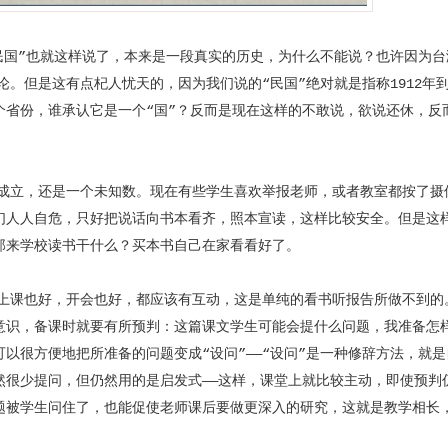
”也就这样说了，本来是一段真实的历史，为什么不能说？也许因为台
论。但是这有点杞人忧天的，因为我们说的“民国”绝对就是指称1912年到
个省份，谁承认它是一个“国”？反而是现在这样的不敢说，欲说还休，反
立，还是一个未知数。现在有些学生喜欢举报老师，或者教室都按了摄
们人人自危，只好把说话向书本看齐，照本宣读，这样比较安全。但是这
那来学校读书干什么？买本书自己在家看看好了。
课也好，开会也好，都应该有互动，这是单纯的看书听报告所做不到的
意识，备课时就要有所预判：这篇课文学生可能会提什么问题，我准备怎
以很方便地把所准备的问题变成“设问”——“设问”是一种修辞方法，就
然很少提问，但仍然用的是启发式——这样，课堂上就比较主动，即使预判
题被学生问住了，也能促使老师课后要做更深入的研究，这就是教学相长