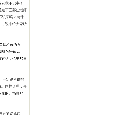
轮到我不识字了
难道下面那些老师
不识字吗？为什
由，说来给大家听
口耳相传的方
特殊的语体风
嘴官话，也要尽量
，一定是所讲的
视。同样道理，开
专家的开场白那
是普通话第四