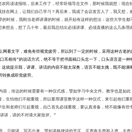
老农民读读报纸，后来工作了，经常听领导念文件，那时候我就想：现在
或挂在网上，让我们自己学习？再后来，我成了会议发言人了，我又想，
更早的时候，我刚当老师讲课的时候，就开始有这样的想法：这些大学生都
想来想去，想了几十年，最后我总结出必须讲课、必须直播的这么几条理
网看文字，难免有些视觉疲劳，所以到了一定的时候，采用这种古老的
“口耳相传”的说话方式，绝不等于把书面稿口头念一下，口头语言是一种
，这就提示我，讲课、讲话的内容不能太深奥，语言不能太拽，既不能满
劳转换成听觉疲劳。
容，传达的时候需要有一种仪式感，譬如学习中央文件。教学也是如此
读，生怕他们不能重视，所以要用课堂教学这样一种仪式，来引起他们重
学生和老师们引起重视，自己首先必须重视，要认真准备，绝不能像有些
讲讲，讲的不对请大家批评。”
，只能讲，写不出来。譬如讲格律诗的平仄，仄声有去声和入声，去声