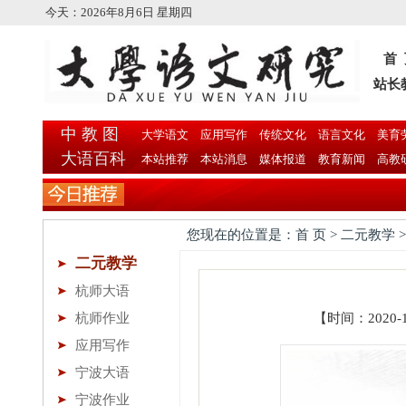
今天：
2026年8月6日 星期四
首
站长
中 教 图
大学语文
应用写作
传统文化
语言文化
美育
大语百科
本站推荐
本站消息
媒体报道
教育新闻
高教
您现在的位置是：首 页 > 二元教学 
二元教学
杭师大语
杭师作业
【时间：2020-
应用写作
宁波大语
宁波作业