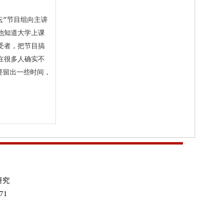
”节目组向主讲
他知道大学上课
受者，把节目搞
在很多人确实不
要留出一些时间，
研究
71