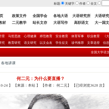
标题:
关键字:
作者:
全文:
 页
政策文件
全国学会
各地大语
大语研究所
大语研
教材
二元教学
站长文存
大语写作
高职语文
大一国
劳育
马哲思政
心理健康
师范教育
安全教育
体育军事
职业教育
《大
研究
教育研究
语文研究
以文会友
学生征文
读书推荐
文章选登
信
全国大学语文研究会第
> 各地讲课
何二元：为什么要直播？
10-24 】 【来源：本站 】 【作者： 何二元】 【已经浏览3628 次】