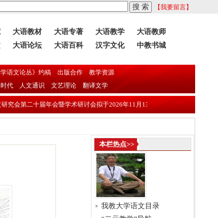
【我要留言】
究
大语教材
大语专著
大语教学
大语教师
文
大语论坛
大语百科
汉字文化
中教书城
学语文论丛》约稿
出版合作
教学资源
息时代
人文通识
文艺理论
翻译文学
二十届年会暨学术研讨会拟于2026年11月13日—16日在东莞理工学院召开
本栏热点>>
我教大学语文目录