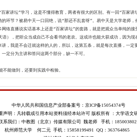
家讲坛”学习，这是不懂得教育，两者有很大的区别。有一回“百家讲坛
动的环节？被易中天一口回绝，说“那还不乱套呀”。易中天是大学老师，
多网络直播说实话基本上还是“百家讲坛”的套路，就是把观众当单纯的接
中天语），把听众当成自己不会看书的老农。这或许也能大获成功，因为现
来讲，我是不会迁就这样的人的，所以，这第五条，就是每次直播，一定
，一定分为主讲和答问这两个部分，缺一不可。
不能做到，还要到实践中检验。
中华人民共和国信息产业部备案号：京ICP备15054374号
重声明：凡转载或引用本站资料须经本站许可 版权所有 ：大学语文
联系我们：中教图（北京）传媒有限公司 魏老师 手机：185003802
杭州师范大学 何二元 手机：15858199491 QQ：363764865