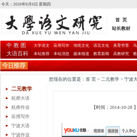
今天：
2026年8月6日 星期四
首 页
站长教材
中 教 图
大学语文
应用写作
传统文化
语言文化
美育劳育
马
大语百科
本站推荐
本站消息
媒体报道
教育新闻
高教研究
教
您现在的位置是：首 页 > 二元教学 > 宁波
二元教学
杭师大语
杭师作业
【时间：2014-10-2
应用写作
宁波大语
宁波作业