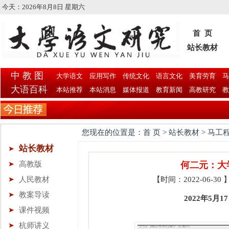
今天：
2026年8月8日 星期六
首 页
站长教材
中 教 图
大学语文
应用写作
传统文化
语言文化
美育劳育
马
大语百科
本站推荐
本站消息
媒体报道
教育新闻
高教研究
教
您现在的位置是：首 页 > 站长教材 > 马工
站长教材
高教版
何二元：大
人民教材
【时间：2022-06-3
教案导读
2022年5
课件视频
杭师讲义