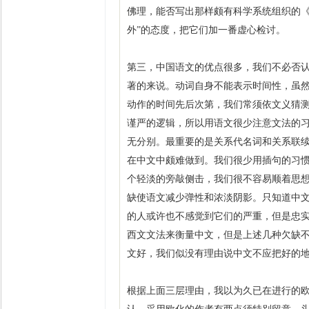
佛理，能否写出那样颇有科学系统组织的《
外”的态度，把它们加一番虚心检讨。
第三，中国语文的优点很多，我们不必否
著的来说。动词自身不能表示时间性，虽然有
动作的时间先后次第，我们常须依文义猜
谨严的逻辑，所以用语文很少注意文法的
无分别。最重要的是关系代名词和关系联
在中文中颇难做到。我们很少用插句的习
个轻淡的旁敲侧击，我们很不容易顺着思
缺使语文减少弹性和浓淡阴影。只知道中
的人或许也不感觉到它们的严重，但是忠
西文文法来衡量中文，但是上述几种欠缺
文好，我们似没有理由说中文不应把好的
根据上面三层理由，我以为久已在进行的