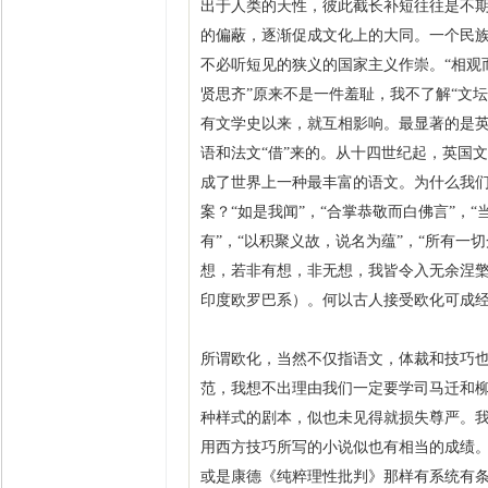
出于人类的天性，彼此截长补短往往是不
的偏蔽，逐渐促成文化上的大同。一个民
不必听短见的狭义的国家主义作崇。“相观
贤思齐”原来不是一件羞耻，我不了解“文
有文学
史以来，就互相影响。最显著的是
语和法文“借”来的。从十四世纪起，英国
成了世界上一种最丰富的语文。为什么我们
案？“如是我闻”，“合掌恭敬而白佛言”，
有”，“以积聚义故，说名为蕴”，“所有
想，若非有想，非无想，我皆令入无余涅檠而
印度欧罗巴系）。何以古人接受欧化可成
所谓欧化，当然不仅指语文，体裁和技巧
范，我想不出理由我们一定要学司马迁和
种样式的剧本，似也未见得就损失尊严。
用西方技巧所写的小说似也有相当的成绩
或是康德《纯粹理性批判》那样有系统有条