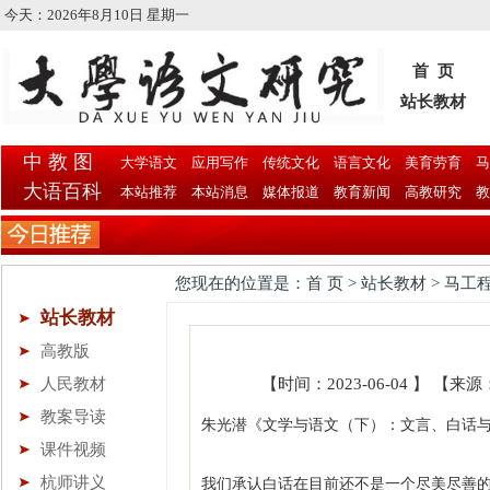
今天：
2026年8月10日 星期一
首 页
站长教材
中 教 图
大学语文
应用写作
传统文化
语言文化
美育劳育
马
大语百科
本站推荐
本站消息
媒体报道
教育新闻
高教研究
教
您现在的位置是：首 页 > 站长教材 > 马工
站长教材
高教版
人民教材
【时间：2023-06-04 】 
教案导读
朱光潜《文学与语文（下）：文言、白话与欧
课件视频
杭师讲义
我们承认白话在目前还不是一个尽美尽善