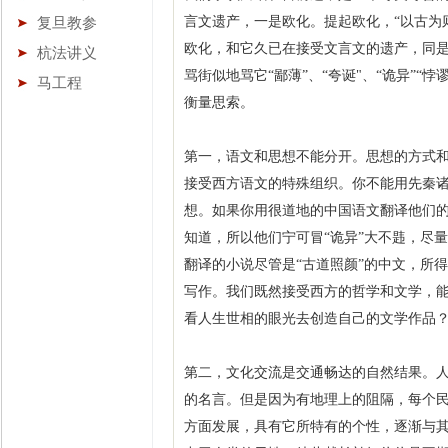
言文遗产，一是欧化。提起欧化，“以古为
复旦教参
欧化，和它久已在接受文言文的遗产，同
杭法讲义
骂街似地骂它“鄙薄”、“夸诞"、“诡异”
马工程
衡量思索。
第一，语文和思想不能分开。思想的方式
接受西方语文的特殊组织。你不能用先秦诸
想。如果你用很道地的中国语文翻译他们
知道，所以他们宁可冒“诡异”大不韪，尽
翻译的小说尽管是“古道照颜”的中文，所
写作。我们既然接受西方的哲学和文学，
看人生世相的眼光去创造自己的文学作品
第二，文化交流是交通畅达的自然结果。
的名言。但是因为有地理上的阻隔，每个
方面发展，具有它所特有的个性，逐渐与