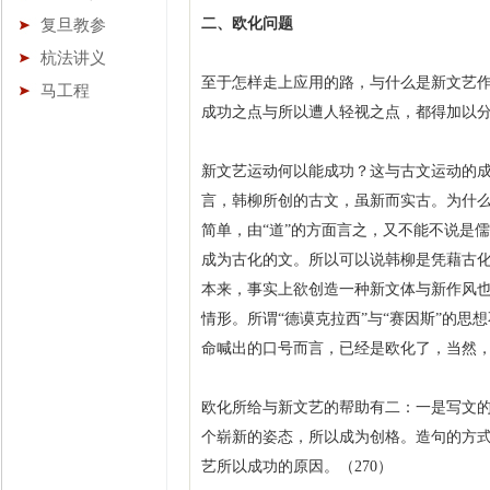
二、欧化问题
复旦教参
杭法讲义
至于怎样走上应用的路，与什么是新文艺作
马工程
成功之点与所以遭人轻视之点，都得加以
新文艺运动何以能成功？这与古文运动的成
言，韩柳所创的古文，虽新而实古。为什
简单，由“道”的方面言之，又不能不说是
成为古化的文。所以可以说韩柳是凭藉古
本来，事实上欲创造一种新文体与新作风
情形。所谓“德谟克拉西”与“赛因斯”的
命喊出的口号而言，已经是欧化了，当然，
欧化所给与新文艺的帮助有二：一是写文
个崭新的姿态，所以成为创格。造句的方
艺所以成功的原因。（270）