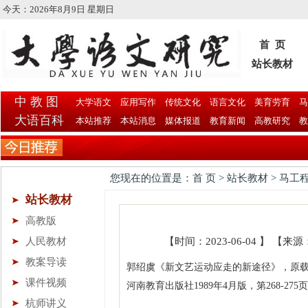
今天：
2026年8月9日 星期日
首 页
站长教材
中 教 图
大学语文
应用写作
传统文化
语言文化
美育劳育
马
大语百科
本站推荐
本站消息
媒体报道
教育新闻
高教研究
教
您现在的位置是：首 页 > 站长教材 > 马工
站长教材
高教版
人民教材
【时间：2023-06-04 】 
教案导读
郭绍虞《新文艺运动应走的新途径》，原载
课件视频
河南教育出版社1989年4月版，第268-275
杭师讲义