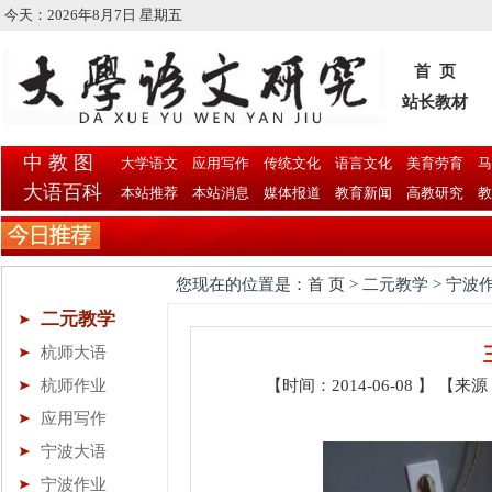
今天：
2026年8月7日 星期五
首 页
站长教材
中 教 图
大学语文
应用写作
传统文化
语言文化
美育劳育
马
大语百科
本站推荐
本站消息
媒体报道
教育新闻
高教研究
教
您现在的位置是：首 页 > 二元教学 > 宁波
二元教学
杭师大语
杭师作业
【时间：2014-06-08 】 
应用写作
宁波大语
宁波作业