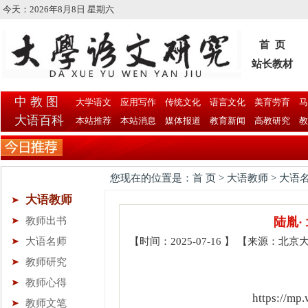
今天：
2026年8月8日 星期六
首 页
站长教材
中 教 图
大学语文
应用写作
传统文化
语言文化
美育劳育
马
大语百科
本站推荐
本站消息
媒体报道
教育新闻
高教研究
教
您现在的位置是：首 页 > 大语教师 > 大语
大语教师
教师出书
陆胤·
大语名师
【时间：2025-07-16 】 【来源：
教师研究
教师心得
https://m
教师文笔