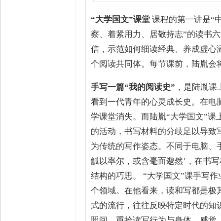
“大学国文”课堂
课程的第一讲是“
察、着紧用力、居敬持志”的读书六
信，示范如何细读经典、养成虚心
个阅读共同体。每节课前，陆胤会
手写一篇“我的阅读史”
，是陆胤课
看到一代青年的心灵成长史。在电
学课堂消失。而陆胤“大学国文”
的活动，书写材料的分歧足以导致
为传统的写作姿态。不同于电脑、手
觚以率尔，或含毫而邈然’，在书
结构的巧思。 “大学国文”课手写
个领域。在他看来，读和写都是极
式的流行，往往反映特定时代的知
照间，重拾读写行为与身体、感觉