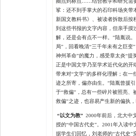
圈点到标点……结合教学和研究需
挲：还不到手掌大的石印科场夹带
新国文教科书》、被读者拆散后按
到这些书报的文字内容，但亲手摸
解，还是会有点不一样。”陆胤说。
局”，回看晚清“三千年未有之巨变
神州革命”的魔力，感受章太炎“提
正是中国文学乃至学术近代化的开
带来对“文学”的多样化理解；在一
迹之所寄，偏亦由生。”陆胤曾援
于“救偏”，总有一些碎片被照亮、
救偏”之迹，也容易产生新的偏执
“以文为教”
2000年前后，北大
授的“中国古代史”。2001年入
据学生们回忆，刘老师的“古代史