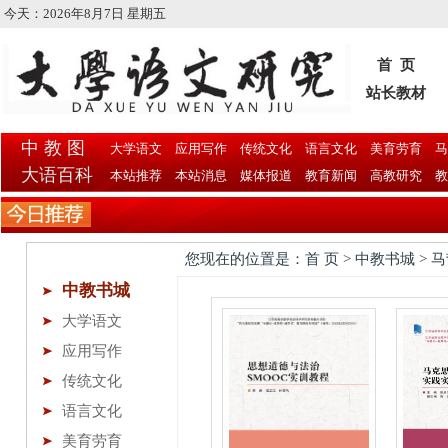
今天：
2026年8月7日 星期五
首 页
站长教材
中 教 图
大学语文
应用写作
传统文化
语言文化
美育劳育
马
大语百科
本站推荐
本站消息
媒体报道
教育新闻
高教研究
教
您现在的位置是：首 页 > 中教书城 > 
中教书城
大学语文
应用写作
传统文化
语言文化
美育劳育